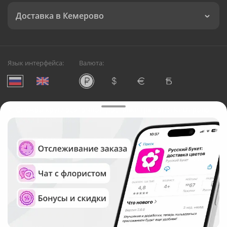
Доставка в Кемерово
Язык интерфейса:
Валюта:
©
Служба круглосуточной доставки цветов в Кемерово
Русский Букет, 2026
Общество с ограниченной ответственностью «Технология»
ОГРН: 1195476081745, ИНН: 5410081997
Юридический адрес: г. Новосибирск, ул. Ипподромская,
д.42, оф. 3
Рейтинг Русского букета