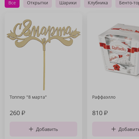
Все
Открытки
Шарики
Клубника
Бенто-то
Топпер "8 марта"
Раффаэлло
260
₽
810
₽
Добавить
Добавит