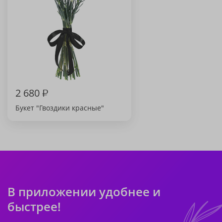
2 680
₽
Букет "Гвоздики красные"
В приложении удобнее и
быстрее!