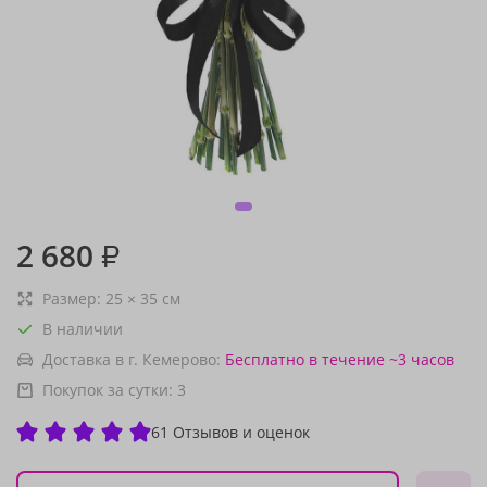
2 680
₽
Размер:
25
×
35
см
В наличии
Доставка в г. Кемерово:
Бесплатно
в течение ~3 часов
Покупок за сутки:
3
61 Отзывов и оценок