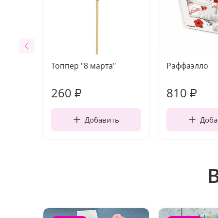
Топпер "8 марта"
Раффаэлло
260
810
₽
₽
Добавить
Доба