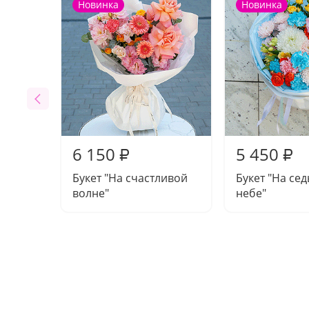
Новинка
Новинка
6 150
5 450
₽
₽
Букет "На счастливой
Букет "На се
волне"
небе"