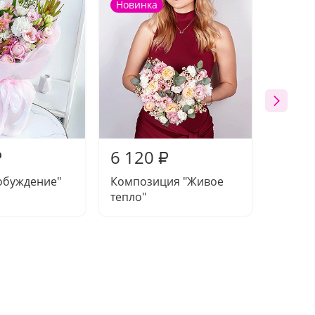
Новинка
6 120
6 13
₽
₽
обуждение"
Композиция "Живое
Букет 
тепло"