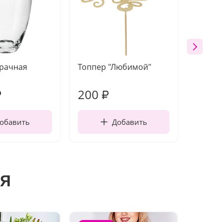
зрачная
Топпер "Любимой"
Открыт
работы
200
240
₽
₽
обавить
Добавить
я