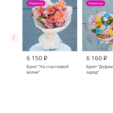
Новинка
Новинка
6 150
6 160
₽
₽
Букет "На счастливой
Букет "Дофа
волне"
заряд"