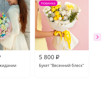
Новинка
Новин
5 800
5 81
₽
₽
ожидании
Букет "Весенний блеск"
Букет 