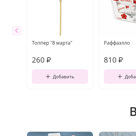
Топпер "8 марта"
Раффаэлло
260
810
₽
₽
Добавить
Доба