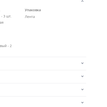
.
Упаковка
- 3 шт.
Лента
ая
вый - 2