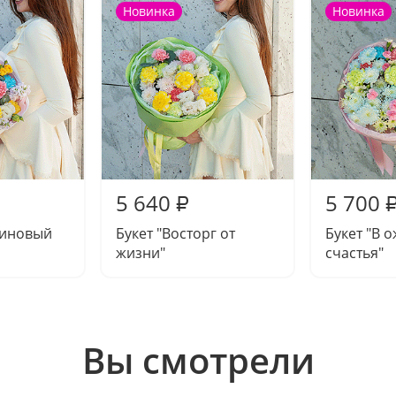
Новинка
Новинка
5 640
5 700
₽
миновый
Букет "Восторг от
Букет "В 
жизни"
счастья"
Вы смотрели