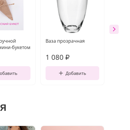
 ручной
Ваза прозрачная
Топпе
мини-букетом
1 080
200
₽
обавить
Добавить
я