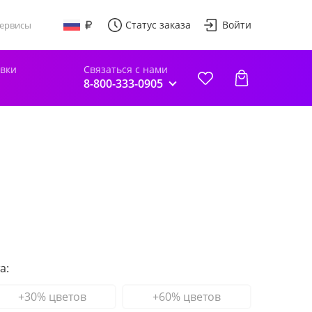
Статус заказа
Войти
ервисы
авки
Связаться с нами
8-800-333-0905
а:
+30% цветов
+60% цветов