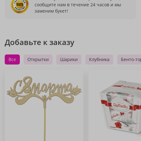
сообщите нам в течение 24 часов и мы
заменим букет!
Добавьте к заказу
Все
Открытки
Шарики
Клубника
Бенто-то