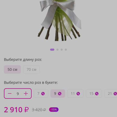
Выберите длину роз:
50 см
70 см
Выберите число роз в букете:
7
9
11
15
21
2 910
₽
3 420
₽
-15%