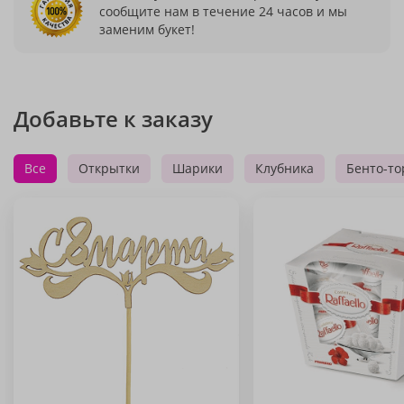
сообщите нам в течение 24 часов и мы
заменим букет!
Добавьте к заказу
Все
Открытки
Шарики
Клубника
Бенто-то