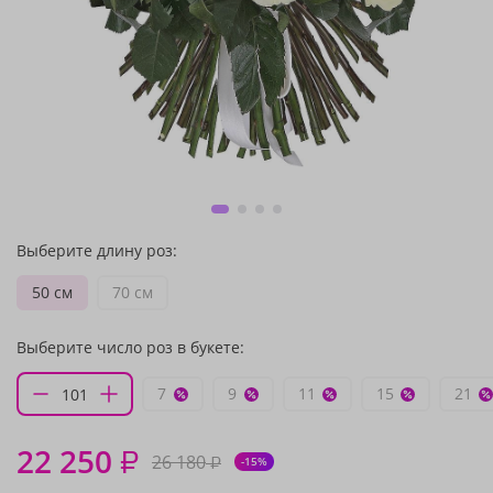
Выберите длину роз:
50 см
70 см
Выберите число роз в букете:
7
9
11
15
21
22 250
₽
26 180
₽
-15%