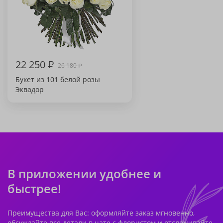
22 250
₽
26 180
₽
Букет из 101 белой розы
Эквадор
В приложении удобнее и
быстрее!
Преимущества для Вас: оформляйте заказ мгновенно,
обсуждайте все детали в чате с флористом и отслеживайте