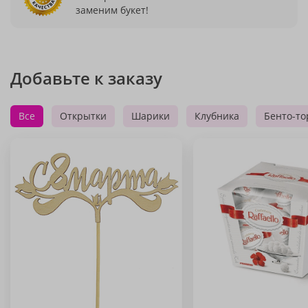
заменим букет!
Добавьте к заказу
Все
Открытки
Шарики
Клубника
Бенто-то