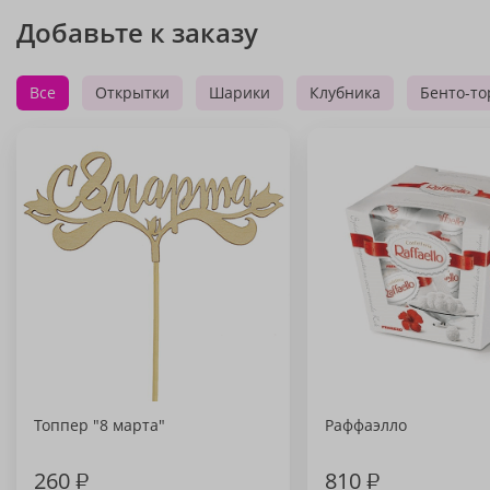
Добавьте к заказу
Все
Открытки
Шарики
Клубника
Бенто-то
Топпер "8 марта"
Раффаэлло
260
₽
810
₽