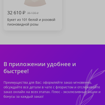
32 610
₽
36 130
₽
Букет из 101 белой и розовой
пионовидной розы
В приложении удобнее и
быстрее!
Преимущества для Вас: оформляйте заказ мгновенно,
обсуждайте все детали в чате с флористом и отслеживайте
заказ онлайн на всех этапах. Плюс - эксклюзивные акции и
бонусы за каждый заказ!