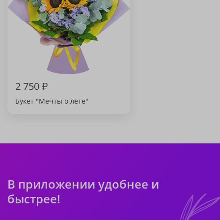
2 750
₽
Букет "Мечты о лете"
В приложении удобнее и
быстрее!