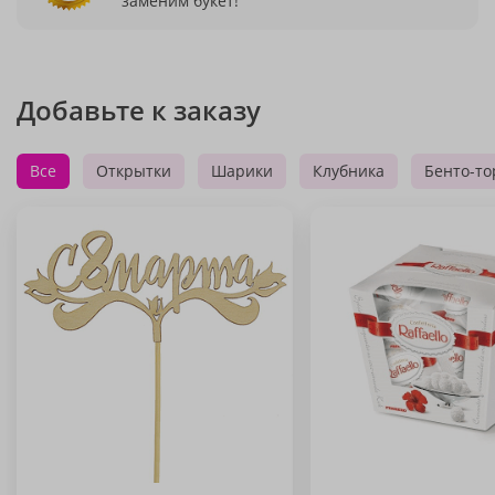
заменим букет!
Добавьте к заказу
Все
Открытки
Шарики
Клубника
Бенто-то