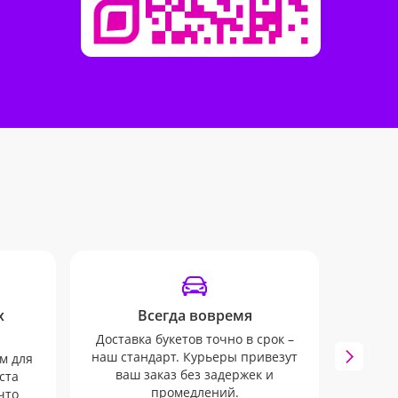
х
Всегда вовремя
Доставка букетов точно в срок –
Мы 
наш стандарт. Курьеры привезут
инфо
м для
ваш заказ без задержек и
SMS и 
ста
промедлений.
к
что