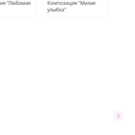
ия "Любимая
Композиция "Милая
Компо
улыбка"
компл