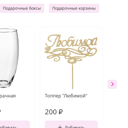
Подарочные боксы
Подарочные корзины
Продукто
зрачная
Топпер "Любимой"
Открыт
работы
200
240
₽
₽
обавить
Добавить