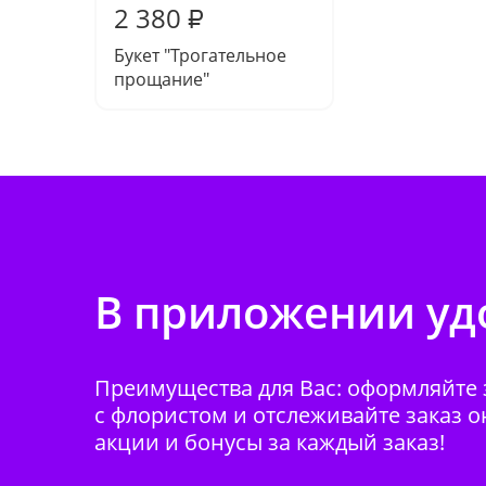
2 380
₽
Букет "Трогательное
прощание"
В приложении удо
Преимущества для Вас: оформляйте з
с флористом и отслеживайте заказ о
акции и бонусы за каждый заказ!