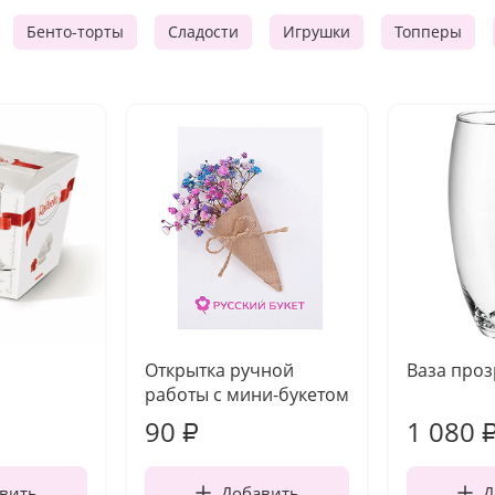
Бенто-торты
Сладости
Игрушки
Топперы
Открытка ручной
Ваза про
работы с мини-букетом
90
1 080
₽
вить
Добавить
Д