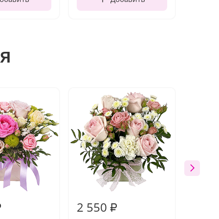
я
2 550
3 00
₽
₽