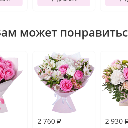
Вам может понравитьс
2 760
2 930
₽