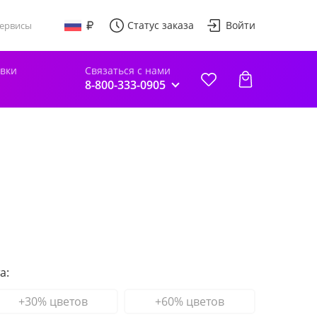
Статус заказа
Войти
ервисы
авки
Связаться с нами
8-800-333-0905
а:
+30% цветов
+60% цветов