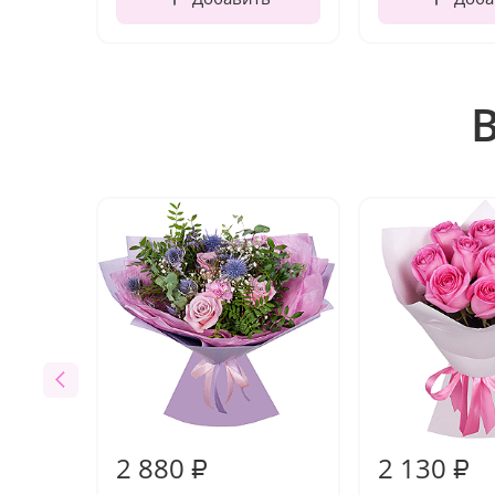
2 880
2 130
₽
₽