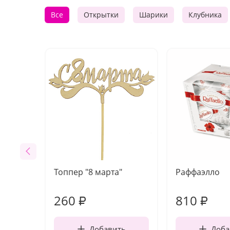
Все
Открытки
Шарики
Клубника
Топпер "8 марта"
Раффаэлло
260
810
₽
₽
Добавить
Доба