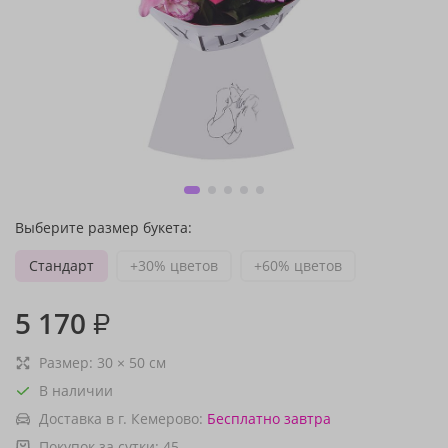
Выберите размер букета:
Стандарт
+30% цветов
+60% цветов
5 170
₽
Размер:
30
×
50
см
В наличии
Доставка в г. Кемерово:
Бесплатно
завтра
Покупок за сутки:
45