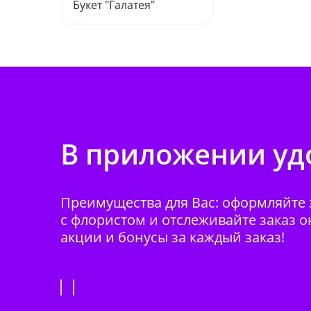
Букет "Галатея"
В приложении удо
Преимущества для Вас: оформляйте з
с флористом и отслеживайте заказ о
акции и бонусы за каждый заказ!