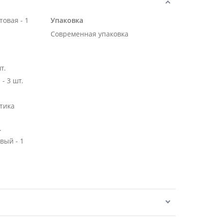
овая - 1
Упаковка
Современная упаковка
т.
- 3 шт.
тика
.
вый - 1