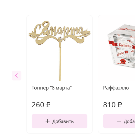
Топпер "8 марта"
Раффаэлло
260
810
₽
₽
Добавить
Доба