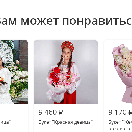
Вам может понравитьс
9 460
9 170
₽
тица"
Букет "Красная девица"
Букет "Ж
розового