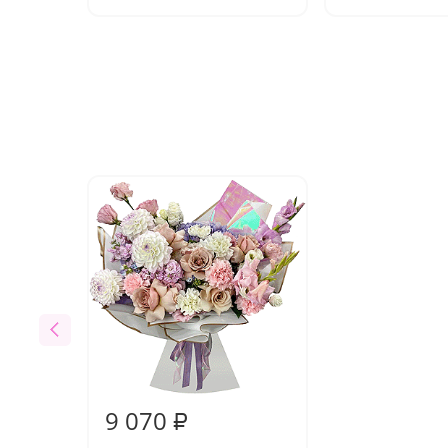
9 070
₽