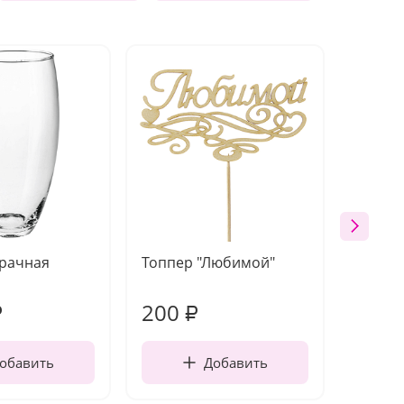
зрачная
Топпер "Любимой"
Открыт
работы
200
240
₽
₽
обавить
Добавить