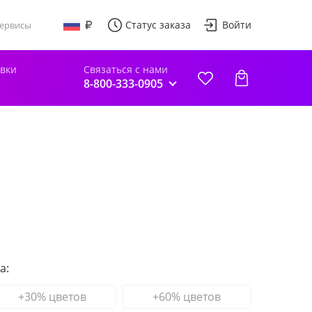
Статус заказа
Войти
ервисы
авки
Связаться с нами
8-800-333-0905
а:
+30% цветов
+60% цветов