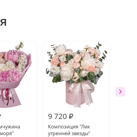
я
9 720
9 49
₽
₽
емчужина
Композиция "Лик
Компо
 моря"
утренней звезды"
ночи"