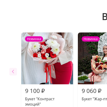
Новинка
Новинка
9 100
9 060
₽
₽
Букет "Контраст
Букет "Жар-п
эмоций"