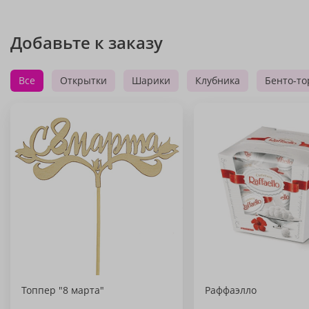
Добавьте к заказу
Все
Открытки
Шарики
Клубника
Бенто-то
Топпер "8 марта"
Раффаэлло