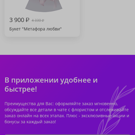
3 900
₽
4 330
₽
Букет "Метафора любви"
В приложении удобнее и
быстрее!
Преимущества для Вас: оформляйте заказ мгновенно,
обсуждайте все детали в чате с флористом и отслеживайте
заказ онлайн на всех этапах. Плюс - эксклюзивные акции и
бонусы за каждый заказ!