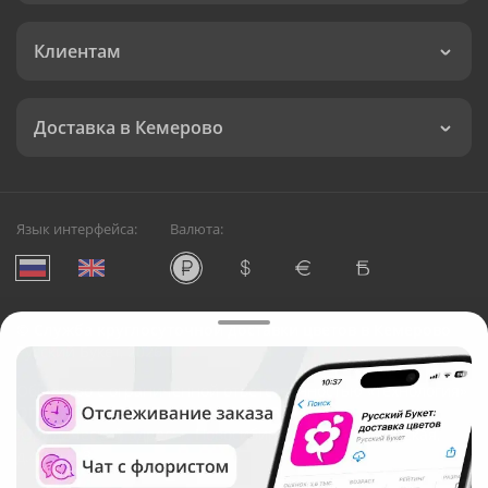
Клиентам
Доставка в Кемерово
Язык интерфейса:
Валюта:
©
Служба круглосуточной доставки цветов в Кемерово
Русский Букет, 2026
Общество с ограниченной ответственностью «Технология»
ОГРН: 1195476081745, ИНН: 5410081997
Юридический адрес: г. Новосибирск, ул. Ипподромская,
д.42, оф. 3