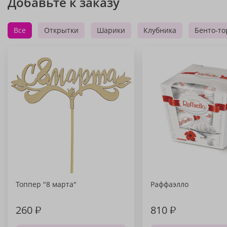
Добавьте к заказу
Все
Открытки
Шарики
Клубника
Бенто-то
Топпер "8 марта"
Раффаэлло
260
₽
810
₽