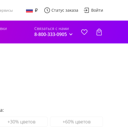
Статус заказа
Войти
ервисы
авки
Связаться с нами
8-800-333-0905
а:
+30% цветов
+60% цветов