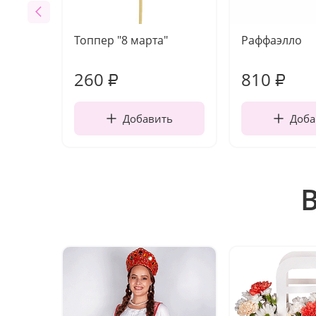
Топпер "8 марта"
Раффаэлло
260
810
₽
₽
Добавить
Доба