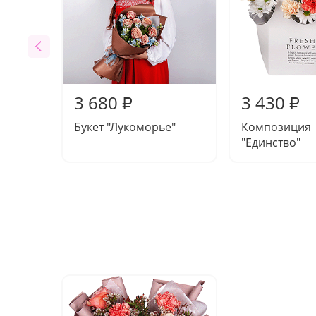
3 680
3 430
₽
₽
Букет "Лукоморье"
Композиция
"Единство"