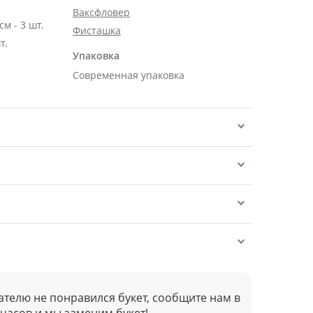
Ваксфловер
Роза Эквадор розовая 50 см - 3 шт.
Фисташка
т.
Упаковка
Современная упаковка
ателю не понравился букет, сообщите нам в
 часов и мы заменим букет!