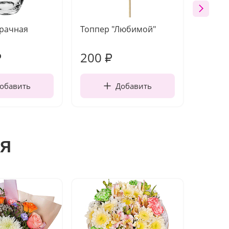
зрачная
Топпер "Любимой"
Открыт
работы
200
240
₽
₽
обавить
Добавить
я