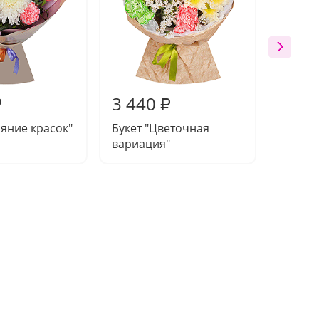
3 440
3 39
₽
₽
ияние красок"
Букет "Цветочная
Букет 
вариация"
нежнос