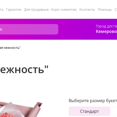
та
Гарантии
Для продавцов
Корп. клиентам
Контакты
Помощь
С
Город дост
Кемерово
ая нежность"
нежность"
Выберите размер букет
Стандарт