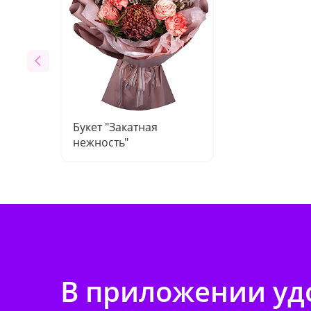
Букет "Закатная
нежность"
В приложении удо