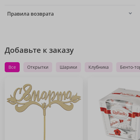
Правила возврата
Добавьте к заказу
Все
Открытки
Шарики
Клубника
Бенто-то