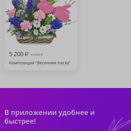
5 200
₽
6 930
₽
Композиция "Весенняя пасха"
В приложении удобнее и
быстрее!