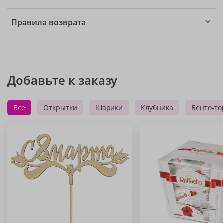
Правила возврата
Добавьте к заказу
Все
Открытки
Шарики
Клубника
Бенто-то