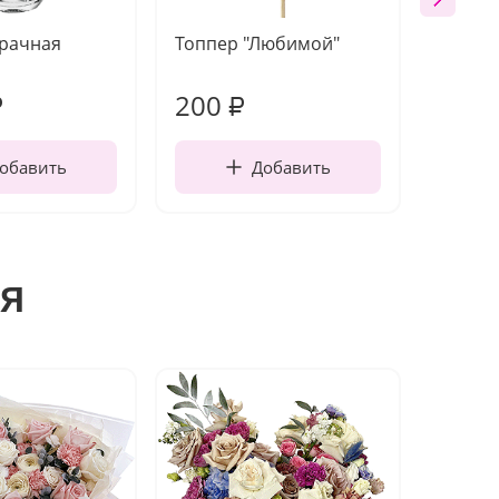
зрачная
Топпер "Любимой"
Открыт
работы
200
240
₽
₽
обавить
Добавить
я
Акция