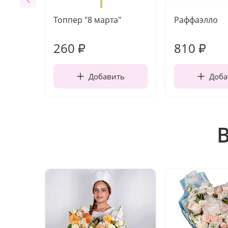
Топпер "8 марта"
Раффаэлло
260
810
₽
₽
Добавить
Доба