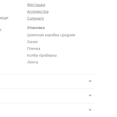
Фисташка
Аспидистра
карди
Солидаго
Упаковка
т.
Шляпная коробка средняя
Оазис
Пленка
Колба-пробирка
Лента