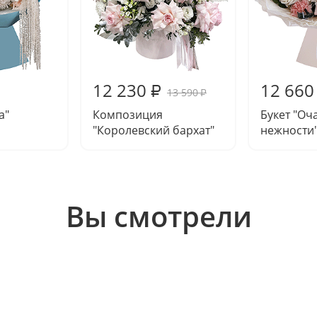
12 230
12 660
₽
13 590
₽
а"
Композиция
Букет "Оч
"Королевский бархат"
нежности
Вы смотрели