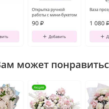
Открытка ручной
Ваза про
работы с мини-букетом
90
1 080
₽
вить
Добавить
Д
Вам может понравитьс
Акция