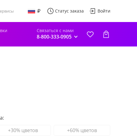
Статус заказа
Войти
ервисы
авки
Связаться с нами
8-800-333-0905
а:
+30% цветов
+60% цветов