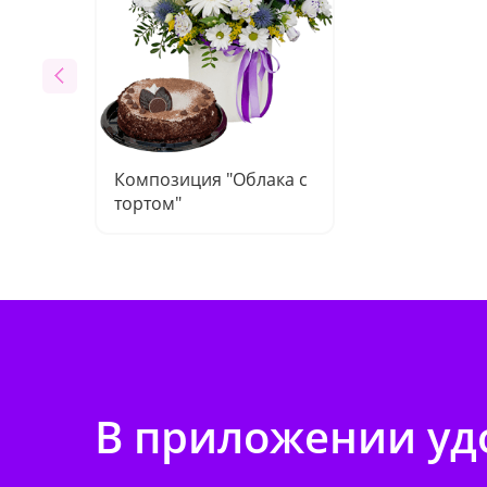
Композиция "Облака с
тортом"
В приложении удо