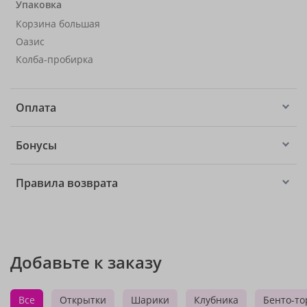
Упаковка
Корзина большая
Оазис
Колба-пробирка
Оплата
Бонусы
Правила возврата
Добавьте к заказу
Все
Открытки
Шарики
Клубника
Бенто-то