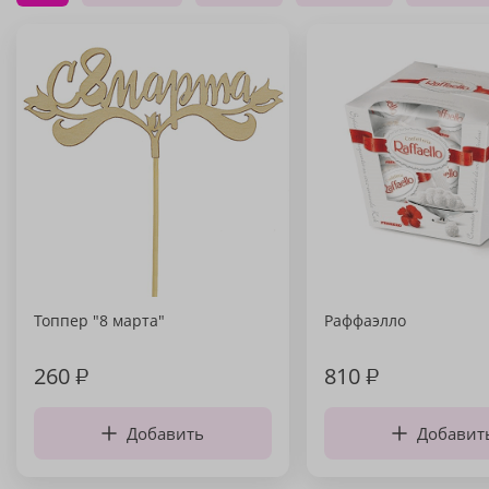
Топпер "8 марта"
Раффаэлло
260
₽
810
₽
Добавить
Добавит