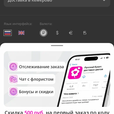
Доставка в Кемерово
Язык интерфейса:
Валюта:
©
Служба круглосуточной доставки цветов в Кемерово
Русский Букет, 2026
Общество с ограниченной ответственностью «Технология»
ОГРН: 1195476081745, ИНН: 5410081997
Юридический адрес: г. Новосибирск, ул. Ипподромская,
д.42, оф. 3
Рейтинг Русского букета
Скидка
500 руб.
на первый заказ по коду