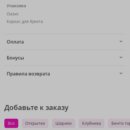
Упаковка
Оазис
Каркас для букета
Оплата
Бонусы
Правила возврата
Добавьте к заказу
Все
Открытки
Шарики
Клубника
Бенто-то