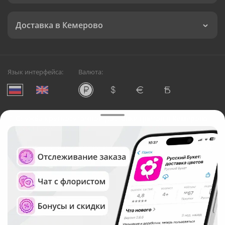
Доставка в Кемерово
Язык интерфейса:
Валюта:
©
Служба круглосуточной доставки цветов в Кемерово
Русский Букет, 2026
Общество с ограниченной ответственностью «Технология»
ОГРН: 1195476081745, ИНН: 5410081997
Юридический адрес: г. Новосибирск, ул. Ипподромская,
д.42, оф. 3
Рейтинг Русского букета