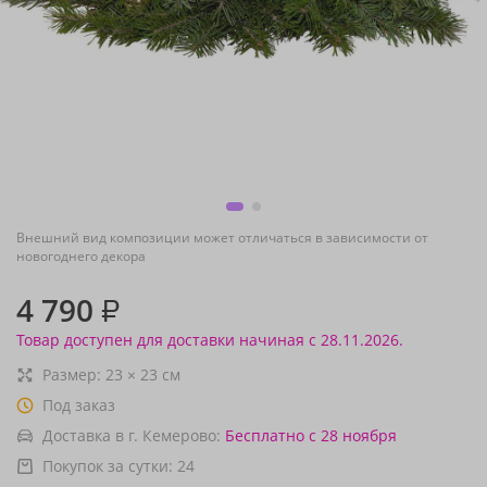
Внешний вид композиции может отличаться в зависимости от
новогоднего декора
4 790
₽
Товар доступен для доставки начиная с 28.11.2026.
Размер:
23
×
23
см
Под заказ
Доставка в г. Кемерово:
Бесплатно
с 28 ноября
Покупок за сутки:
24