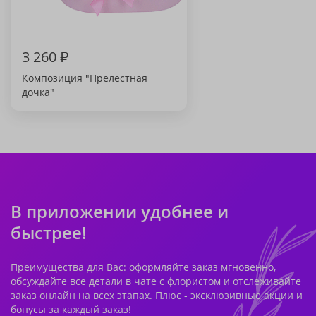
3 260
₽
Композиция "Прелестная
дочка"
В приложении удобнее и
быстрее!
Преимущества для Вас: оформляйте заказ мгновенно,
обсуждайте все детали в чате с флористом и отслеживайте
заказ онлайн на всех этапах. Плюс - эксклюзивные акции и
бонусы за каждый заказ!