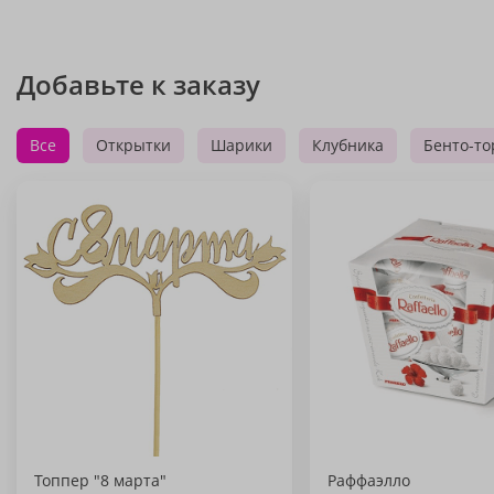
Добавьте к заказу
Все
Открытки
Шарики
Клубника
Бенто-то
Топпер "8 марта"
Раффаэлло