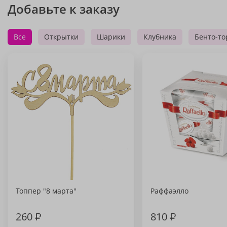
Добавьте к заказу
Все
Открытки
Шарики
Клубника
Бенто-то
Топпер "8 марта"
Раффаэлло
260
₽
810
₽