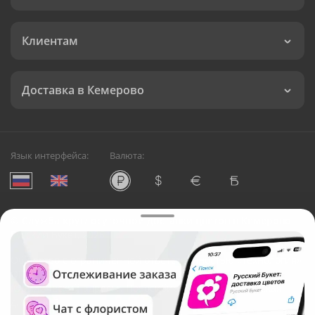
Клиентам
Доставка в Кемерово
Язык интерфейса:
Валюта:
©
Служба круглосуточной доставки цветов в Кемерово
Русский Букет, 2026
Общество с ограниченной ответственностью «Технология»
ОГРН: 1195476081745, ИНН: 5410081997
Юридический адрес: г. Новосибирск, ул. Ипподромская,
д.42, оф. 3