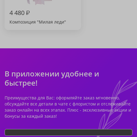
4 480
₽
Композиция "Милая леди"
В приложении удобнее и
быстрее!
Преимущества для Вас: оформляйте заказ мгновенно,
обсуждайте все детали в чате с флористом и отслеживайте
заказ онлайн на всех этапах. Плюс - эксклюзивные акции и
бонусы за каждый заказ!