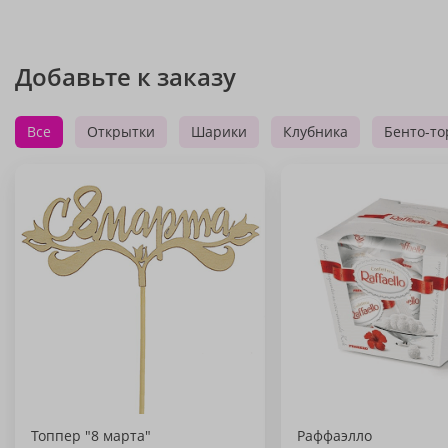
Добавьте к заказу
Все
Открытки
Шарики
Клубника
Бенто-то
Топпер "8 марта"
Раффаэлло