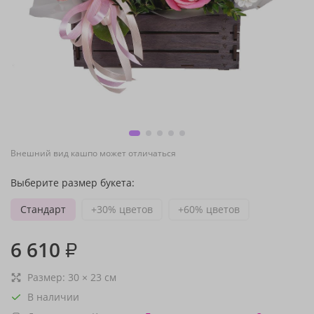
Внешний вид кашпо может отличаться
Выберите размер букета:
Стандарт
+30% цветов
+60% цветов
6 610
₽
Размер:
30
×
23
см
В наличии