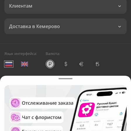
Клиентам
Доставка в Кемерово
Язык интерфейса:
Валюта:
©
Служба круглосуточной доставки цветов в Кемерово
Русский Букет, 2026
Общество с ограниченной ответственностью «Технология»
ОГРН: 1195476081745, ИНН: 5410081997
Юридический адрес: г. Новосибирск, ул. Ипподромская,
д.42, оф. 3
Рейтинг Русского букета