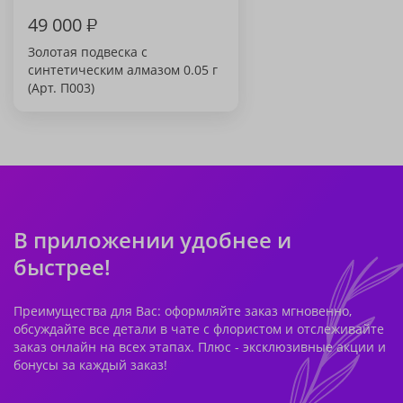
49 000
₽
Золотая подвеска с
синтетическим алмазом 0.05 г
(Арт. П003)
В приложении удобнее и
быстрее!
Преимущества для Вас: оформляйте заказ мгновенно,
обсуждайте все детали в чате с флористом и отслеживайте
заказ онлайн на всех этапах. Плюс - эксклюзивные акции и
бонусы за каждый заказ!