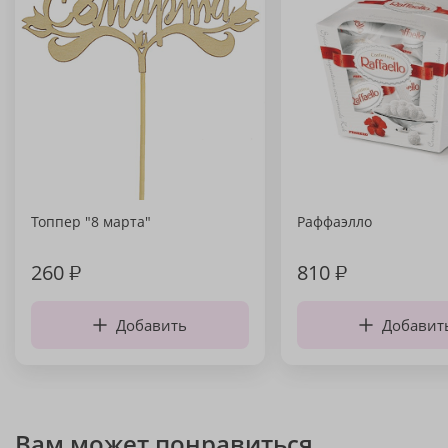
Топпер "8 марта"
Раффаэлло
260
₽
810
₽
Добавить
Добавит
Вам может понравиться