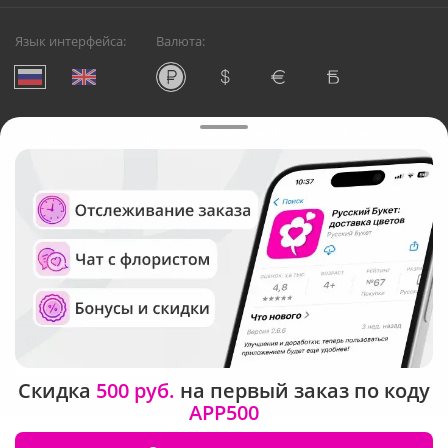
Язык интерфейса:
Валюта:
©
Служба круглосуточной доставки цветов в Кемерово
Русский Букет, 2026
Общество с ограниченной ответственностью «Технология»
ОГРН: 1195476081745, ИНН: 5410081997
Юридический адрес: г. Новосибирск, ул. Ипподромская,
д.42, оф. 3
Рейтинг Русского букета
Скидка
500 руб.
на первый заказ по коду
APP500