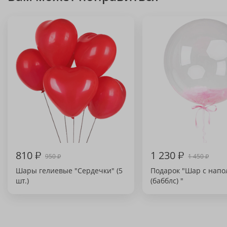
810
₽
1 230
₽
950
1 450
₽
₽
Шары гелиевые "Сердечки" (5
Подарок "Шар с нап
шт.)
(бабблс) "