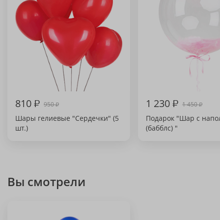
810
₽
1 230
₽
950
1 450
₽
₽
Шары гелиевые "Сердечки" (5
Подарок "Шар с нап
шт.)
(бабблс) "
Вы смотрели