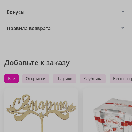
Бонусы
Правила возврата
Добавьте к заказу
Все
Открытки
Шарики
Клубника
Бенто-то