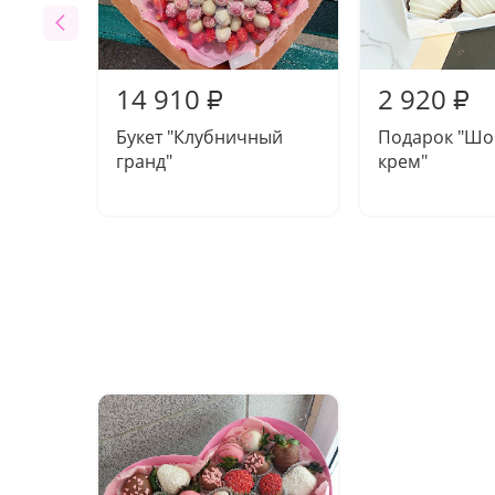
14 910
2 920
₽
₽
Букет "Клубничный
Подарок "Шо
гранд"
крем"