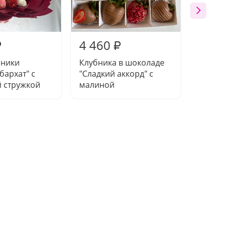
4 460
2 87
₽
₽
бники
Клубника в шоколаде
Клубни
бархат" с
"Сладкий аккорд" с
"Ягодн
 стружкой
малиной