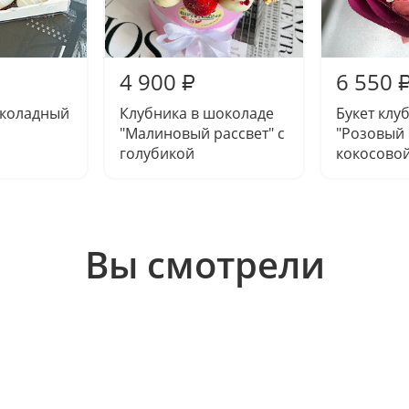
4 900
6 550
₽
коладный
Клубника в шоколаде
Букет клу
"Малиновый рассвет" с
"Розовый 
голубикой
кокосовой
Вы смотрели