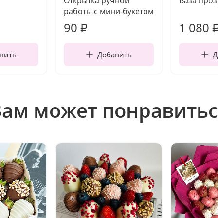
Открытка ручной
Ваза про
работы с мини-букетом
90
1 080
₽
вить
Добавить
Д
Вам может понравитьс