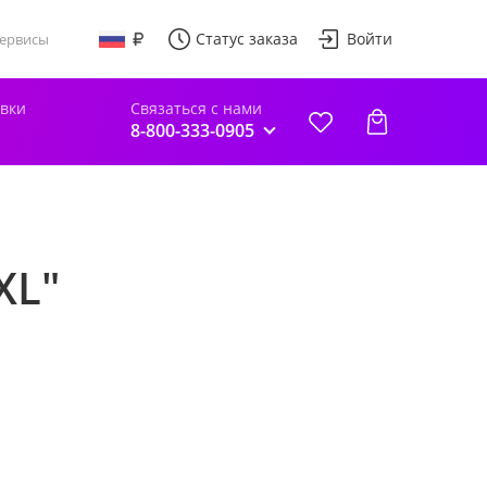
Статус заказа
Войти
ервисы
авки
Связаться с нами
8-800-333-0905
XL"