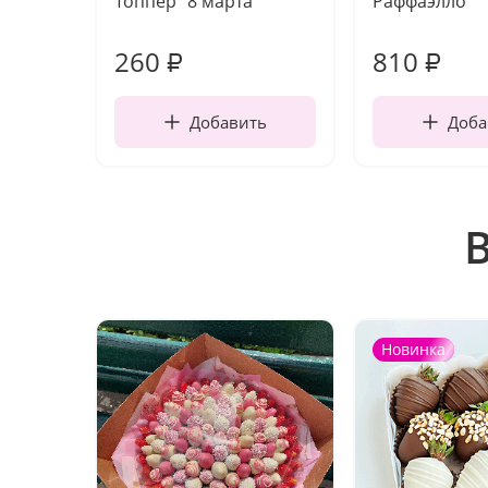
Топпер "8 марта"
Раффаэлло
260
810
₽
₽
Добавить
Доба
Новинка