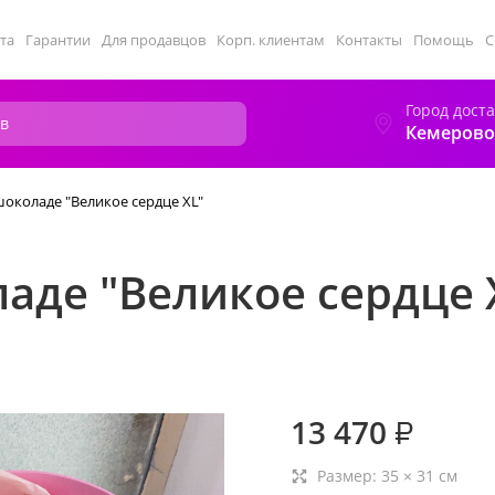
та
Гарантии
Для продавцов
Корп. клиентам
Контакты
Помощь
С
Город дост
Кемерово
шоколаде "Великое сердце XL"
аде "Великое сердце 
13 470
₽
Размер:
35
×
31
см