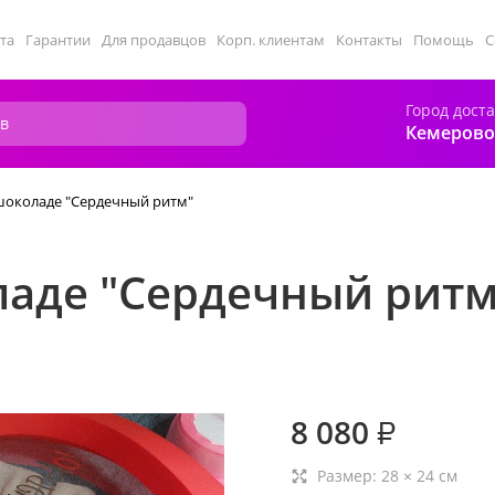
та
Гарантии
Для продавцов
Корп. клиентам
Контакты
Помощь
С
Город дост
Кемерово
шоколаде "Сердечный ритм"
ладе "Сердечный ритм
8 080
₽
Размер:
28
×
24
см