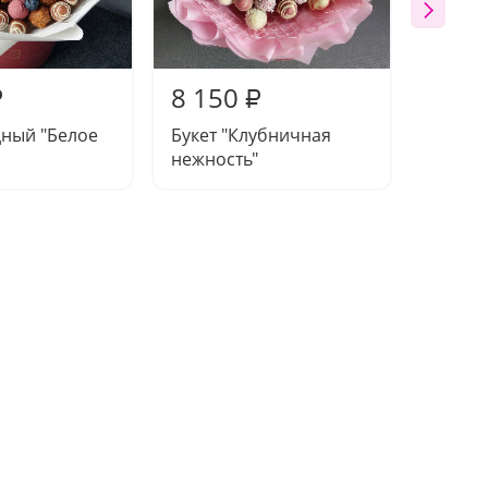
8 150
8 31
₽
₽
дный "Белое
Букет "Клубничная
Букет 
нежность"
пастел