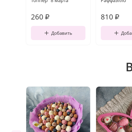
Топпер "8 марта"
Раффаэлло
260
810
₽
₽
Добавить
Доба