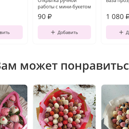
Открытка ручной
Ваза про
работы с мини-букетом
90
1 080
₽
вить
Добавить
Д
Вам может понравитьс