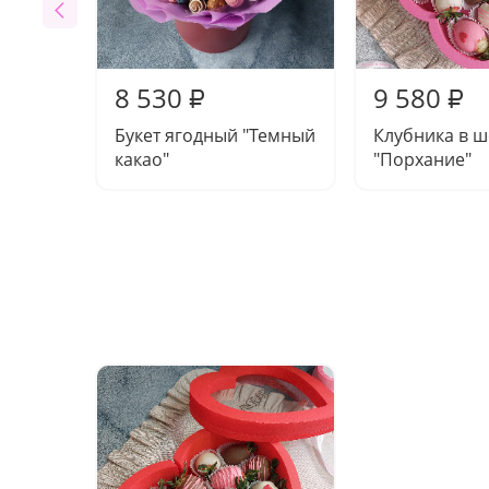
8 530
9 580
₽
₽
Букет ягодный "Темный
Клубника в 
какао"
"Порхание"