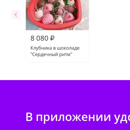
8 080
₽
Клубника в шоколаде
"Сердечный ритм"
В приложении удо