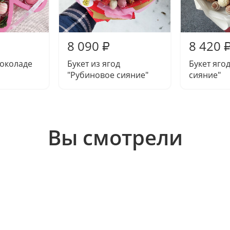
8 090
8 420
₽
шоколаде
Букет из ягод
Букет яго
"Рубиновое сияние"
сияние"
Вы смотрели