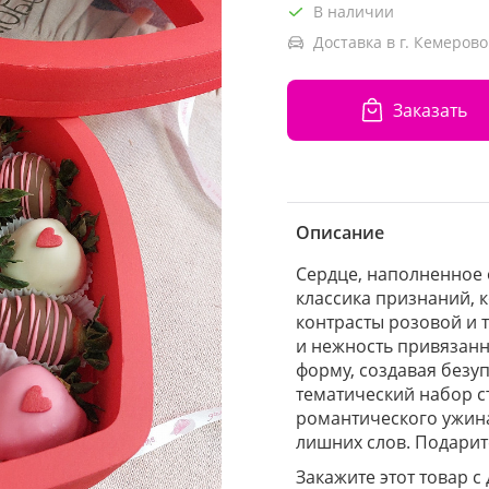
В наличии
Доставка в г. Кемерово
Заказать
Описание
Сердце, наполненное 
классика признаний, к
контрасты розовой и 
и нежность привязанн
форму, создавая безу
тематический набор 
романтического ужина
лишних слов. Подарит
Закажите этот товар с