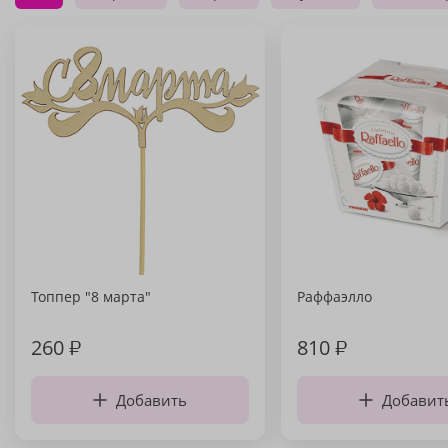
Топпер "8 марта"
Раффаэлло
260
₽
810
₽
Добавить
Добавит