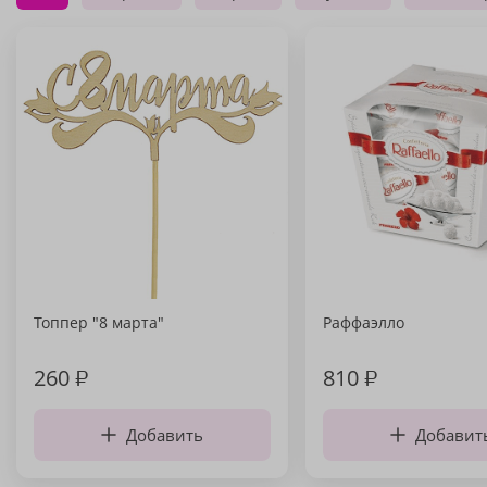
Топпер "8 марта"
Раффаэлло
260
₽
810
₽
Добавить
Добавит