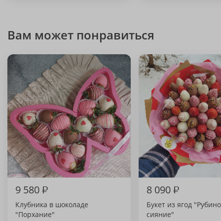
Вам может понравиться
9 580
₽
8 090
₽
Клубника в шоколаде
Букет из ягод "Рубин
"Порхание"
сияние"