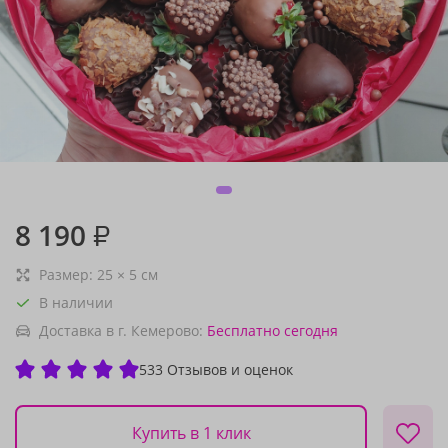
8 190
₽
Размер:
25
×
5
см
В наличии
Доставка в г. Кемерово:
Бесплатно
сегодня
533 Отзывов и оценок
Купить в 1 клик