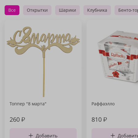
Все
Открытки
Шарики
Клубника
Бенто-то
Топпер "8 марта"
Раффаэлло
260
₽
810
₽
Добавить
Добавит