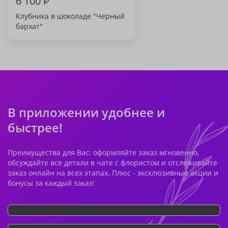
6 100
₽
Клубника в шоколаде "Черный
бархат"
В приложении удобнее и
быстрее!
Преимущества для Вас: оформляйте заказ мгновенно,
обсуждайте все детали в чате с флористом и отслеживайте
заказ онлайн на всех этапах. Плюс - эксклюзивные акции и
бонусы за каждый заказ!