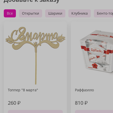
Все
Открытки
Шарики
Клубника
Бенто-то
Топпер "8 марта"
Раффаэлло
260
₽
810
₽