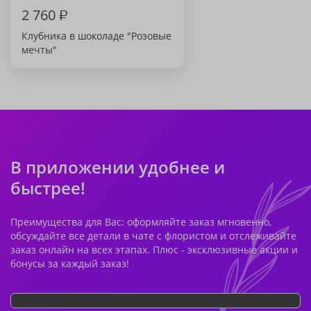
2 760
₽
Клубника в шоколаде "Розовые
мечты"
В приложении удобнее и
быстрее!
Преимущества для Вас: оформляйте заказ мгновенно,
обсуждайте все детали в чате с флористом и отслеживайте
заказ онлайн на всех этапах. Плюс - эксклюзивные акции и
бонусы за каждый заказ!