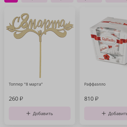
Топпер "8 марта"
Раффаэлло
260
₽
810
₽
Добавить
Добавит