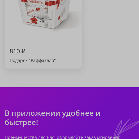
810
₽
Подарок "Раффаэлло"
В приложении удобнее и
быстрее!
Преимущества для Вас: оформляйте заказ мгновенно,