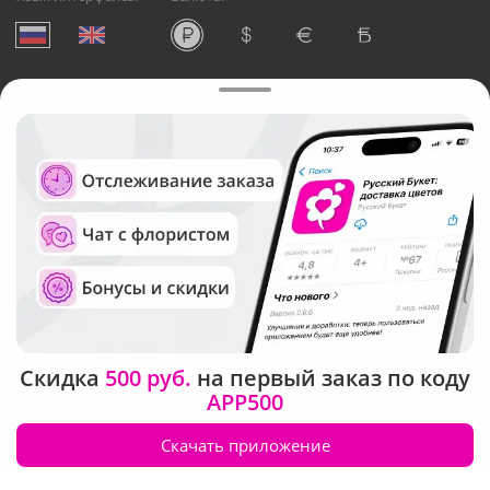
©
Служба круглосуточной доставки цветов в Кемерово
Русский Букет, 2026
Общество с ограниченной ответственностью «Технология»
ОГРН: 1195476081745, ИНН: 5410081997
Юридический адрес: г. Новосибирск, ул. Ипподромская,
д.42, оф. 3
Рейтинг Русского букета
Скидка
500 руб.
на первый заказ по коду
APP500
Скачать приложение