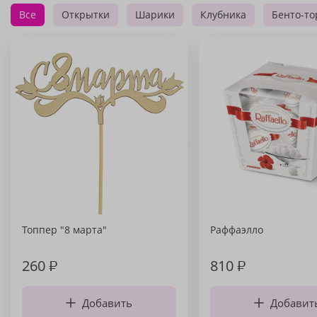
Все
Открытки
Шарики
Клубника
Бенто-то
Топпер "8 марта"
Раффаэлло
260
₽
810
₽
Добавить
Добавит