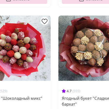
(529)
4.7
(555)
т "Шоколадный микс"
Ягодный букет "Сладк
бархат"