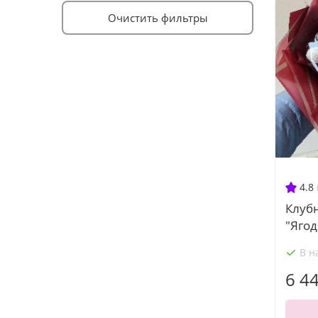
Очистить фильтры
4.8
Клуб
"Яго
В н
6 4