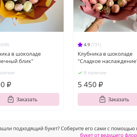
(698)
4.9
(731)
ника в шоколаде
Клубника в шоколаде
нечный блик"
"Сладкое наслаждение
аличии
В наличии
00 ₽
5 450 ₽
Заказать
Заказать
ашли подходящий букет? Соберите его сами с помощью
букет от ведущего фло