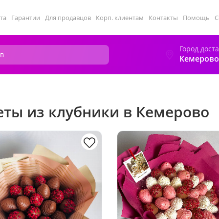
та
Гарантии
Для продавцов
Корп. клиентам
Контакты
Помощь
С
Город дост
Кемерово
еты из клубники в Кемерово