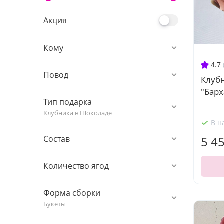
Акция
Кому
4.7
Повод
Клуб
"Барх
Тип подарка
Клубника в Шоколаде
В н
Состав
5 4
Количество ягод
Форма сборки
Букеты