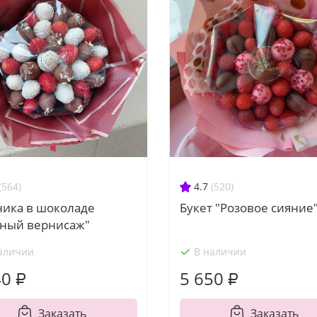
(564)
4.7
(520)
ника в шоколаде
Букет "Розовое сияние
дный вернисаж"
аличии
В наличии
40 ₽
5 650 ₽
Заказать
Заказать