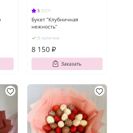
5
(537)
ф
Букет "Клубничная
нежность"
В наличии
8 150 ₽
Заказать