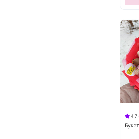
4.7
Буке