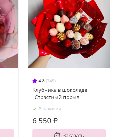
4.8
(749)
"
Клубника в шоколаде
"Страстный порыв"
В наличии
6 550 ₽
Заказать