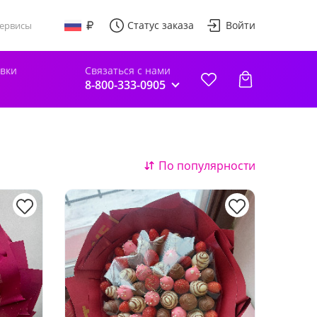
Статус заказа
Войти
ервисы
авки
Связаться с нами
8-800-333-0905
По популярности