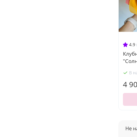
4.9
Клуб
"Сол
В н
4 9
Не н