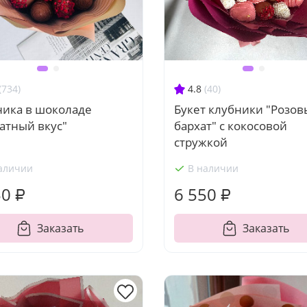
(734)
4.8
(40)
ника в шоколаде
Букет клубники "Розо
атный вкус"
бархат" с кокосовой
стружкой
аличии
В наличии
50 ₽
6 550 ₽
Заказать
Заказать