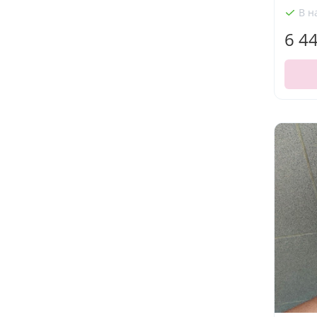
В н
6 4