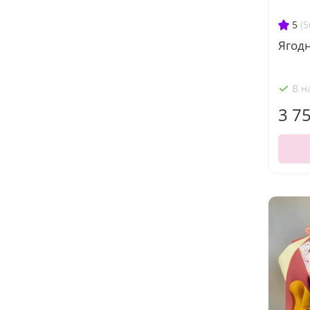
5
(5
Ягодн
В н
3 7