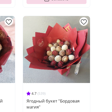
4.7
(539)
ий
Ягодный букет "Бордовая
магия"