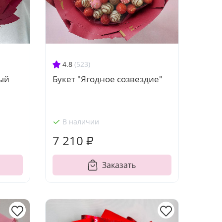
4.8
(523)
Букет "Ягодное созвездие"
вый
В наличии
7 210 ₽
Заказать