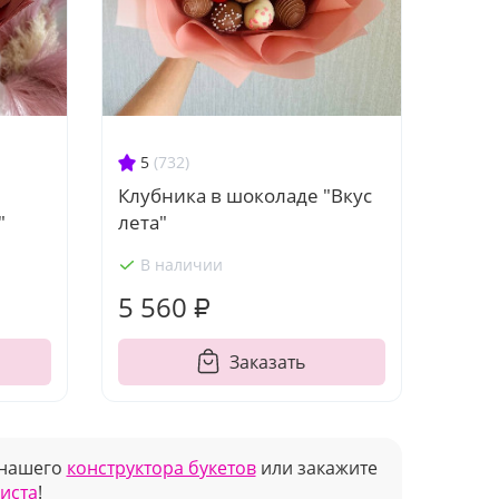
5
(732)
Клубника в шоколаде "Вкус
"
лета"
В наличии
5 560 ₽
Заказать
 нашего
конструктора букетов
или закажите
риста
!