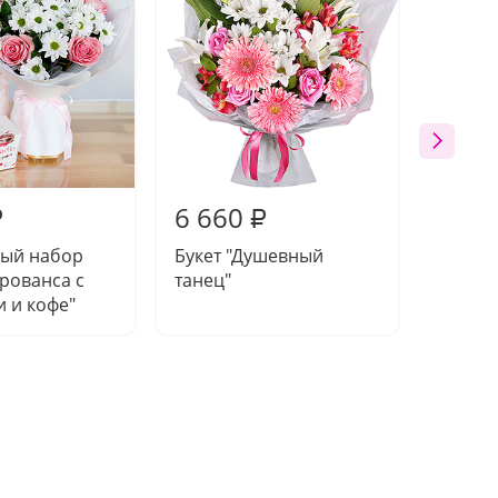
6 660
6 13
₽
₽
ый набор
Букет "Душевный
Букет 
рованса с
танец"
 и кофе"