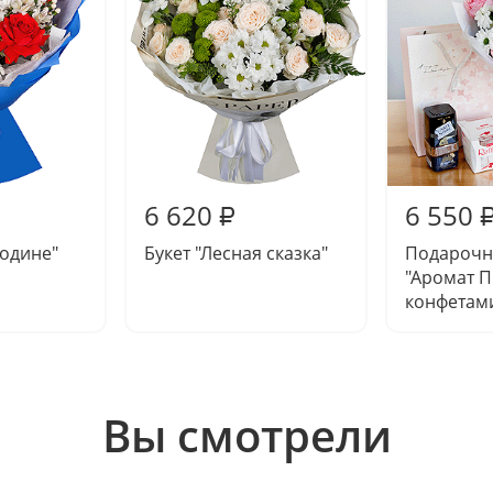
6 620
6 550
₽
Родине"
Букет "Лесная сказка"
Подарочн
"Аромат П
конфетами
Вы смотрели