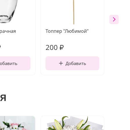
зрачная
Топпер "Любимой"
Открыт
работы
200
240
₽
₽
обавить
Добавить
я