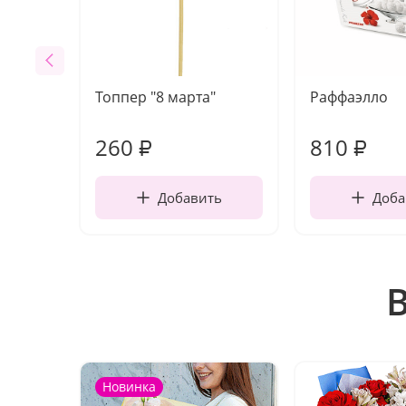
Топпер "8 марта"
Раффаэлло
260
810
₽
₽
Добавить
Доба
Новинка