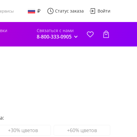
Статус заказа
Войти
ервисы
авки
Связаться с нами
8-800-333-0905
а:
+30% цветов
+60% цветов