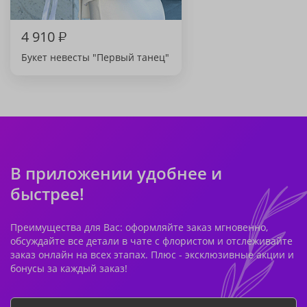
4 910
₽
Букет невесты "Первый танец"
В приложении удобнее и
быстрее!
Преимущества для Вас: оформляйте заказ мгновенно,
обсуждайте все детали в чате с флористом и отслеживайте
заказ онлайн на всех этапах. Плюс - эксклюзивные акции и
бонусы за каждый заказ!