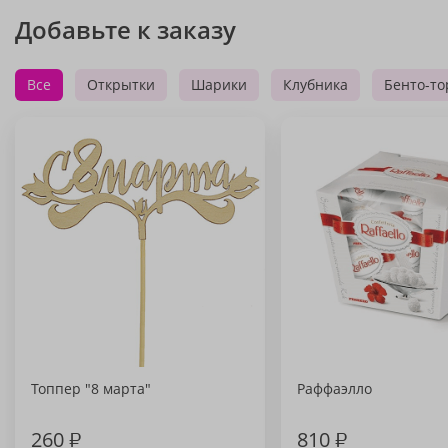
Добавьте к заказу
Все
Открытки
Шарики
Клубника
Бенто-то
Топпер "8 марта"
Раффаэлло
260
₽
810
₽