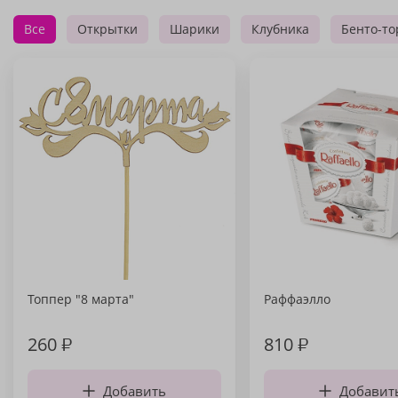
Все
Открытки
Шарики
Клубника
Бенто-то
Топпер "8 марта"
Раффаэлло
260
₽
810
₽
Добавить
Добавит