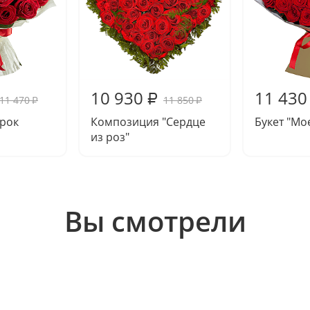
10 930
11 430
₽
11 470
11 850
₽
₽
рок
Композиция "Сердце
Букет "Мо
из роз"
Вы смотрели