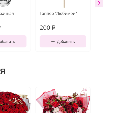
зрачная
Топпер "Любимой"
Открыт
работы
200
240
₽
₽
обавить
Добавить
я