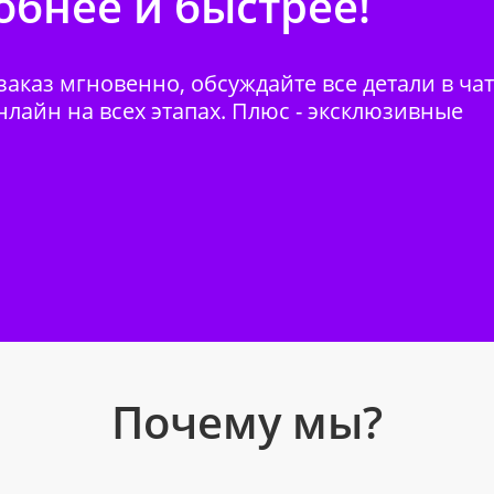
бнее и быстрее!
аказ мгновенно, обсуждайте все детали в ча
нлайн на всех этапах. Плюс - эксклюзивные
Почему мы?