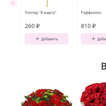
Топпер "8 марта"
Раффаэлло
260
810
₽
₽
Добавить
Доба