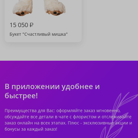
15 050
₽
Букет "Счастливый мишка"
В приложении удобнее и
быстрее!
Преимущества для Вас: оформляйте заказ мгновенно,
обсуждайте все детали в чате с флористом и отслеживайте
заказ онлайн на всех этапах. Плюс - эксклюзивные акции и
бонусы за каждый заказ!