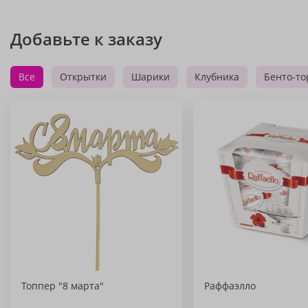
Добавьте к заказу
Все
Открытки
Шарики
Клубника
Бенто-то
Топпер "8 марта"
Раффаэлло