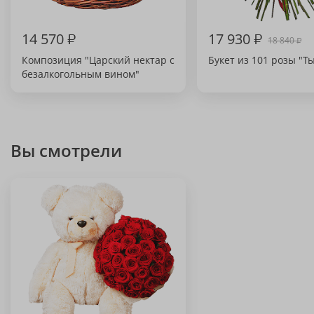
14 570
₽
17 930
₽
18 840
₽
Композиция "Царский нектар с
Букет из 101 розы "Ты
безалкогольным вином"
Вы смотрели