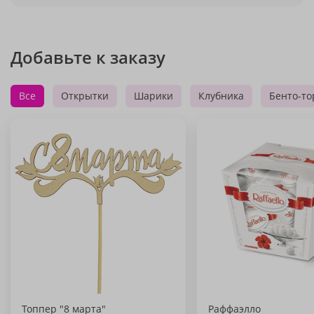
Добавьте к заказу
Все
Открытки
Шарики
Клубника
Бенто-то
Топпер "8 марта"
Раффаэлло