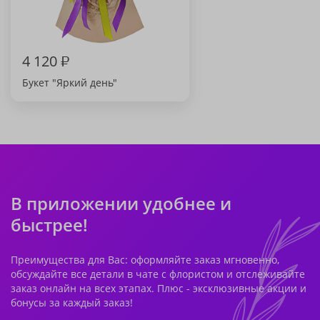
4 120
₽
Букет "Яркий день"
В приложении удобнее и
быстрее!
Преимущества для Вас: оформляйте заказ мгновенно,
обсуждайте все детали в чате с флористом и отслеживайте
заказ онлайн на всех этапах. Плюс - эксклюзивные акции и
бонусы за каждый заказ!