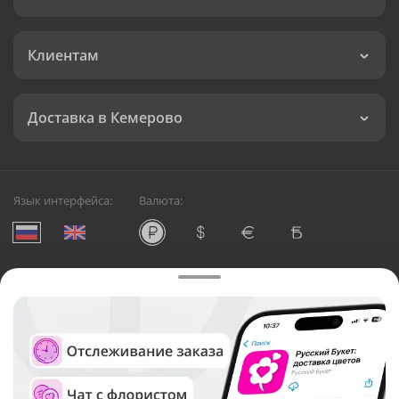
Клиентам
Доставка в Кемерово
Язык интерфейса:
Валюта:
©
Служба круглосуточной доставки цветов в Кемерово
Русский Букет, 2026
Общество с ограниченной ответственностью «Технология»
ОГРН: 1195476081745, ИНН: 5410081997
Юридический адрес: г. Новосибирск, ул. Ипподромская,
д.42, оф. 3