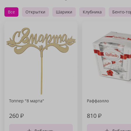
Все
Открытки
Шарики
Клубника
Бенто-то
Топпер "8 марта"
Раффаэлло
260
₽
810
₽