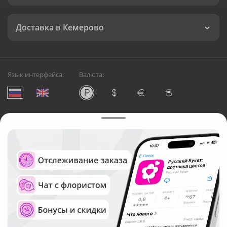
Доставка в Кемерово
Язык интерфейса:
Валюта:
©
Служба круглосуточной доставки цветов в Кемерово
Русский Букет, 2026
Общество с ограниченной ответственностью «Технология»
ОГРН: 1195476081745, ИНН: 5410081997
Юридический адрес: г. Новосибирск, ул. Ипподромская,
д.42, оф. 3
Рейтинг Русского букета