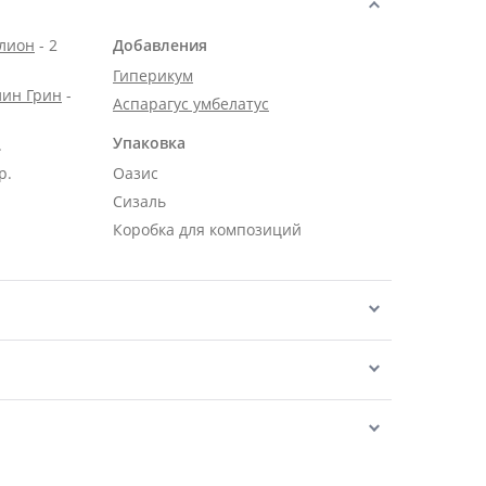
алион
- 2
Добавления
Гиперикум
лин Грин
-
Аспарагус умбелатус
Упаковка
.
р.
Оазис
Сизаль
Коробка для композиций