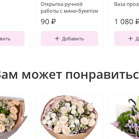
Открытка ручной
Ваза про
работы с мини-букетом
90
1 080
₽
вить
Добавить
Д
Вам может понравитьс