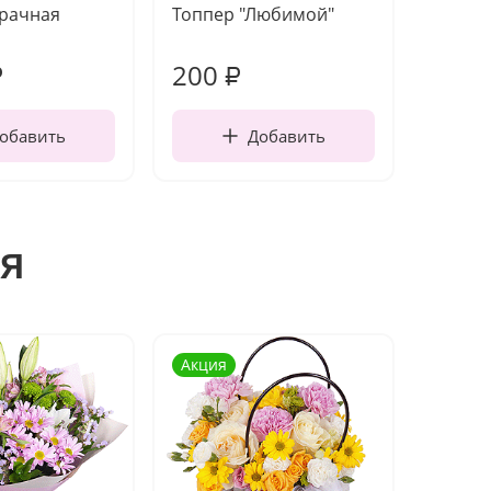
зрачная
Топпер "Любимой"
Открыт
работы
200
240
₽
₽
обавить
Добавить
я
Акция