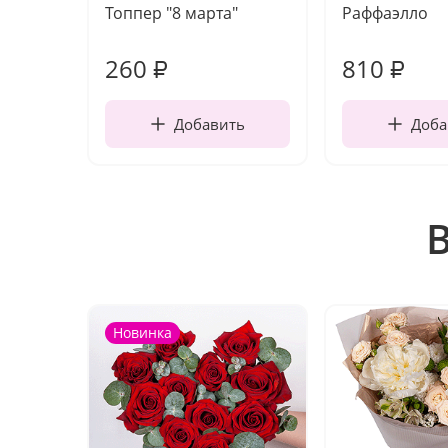
Топпер "8 марта"
Раффаэлло
260
810
₽
₽
Добавить
Доба
Новинка