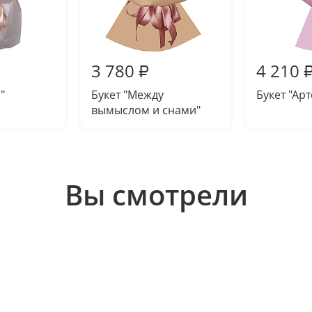
3 780
4 210
₽
"
Букет "Между
Букет "Ар
вымыслом и снами"
Вы смотрели