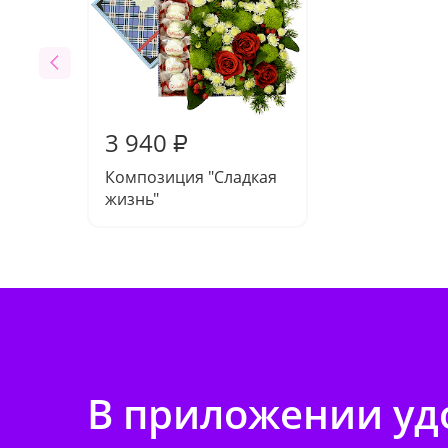
3 940
₽
Композиция "Сладкая
жизнь"
В приложении удо