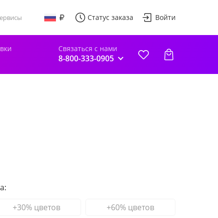
Статус заказа
Войти
ервисы
авки
Связаться с нами
8-800-333-0905
а:
+30% цветов
+60% цветов