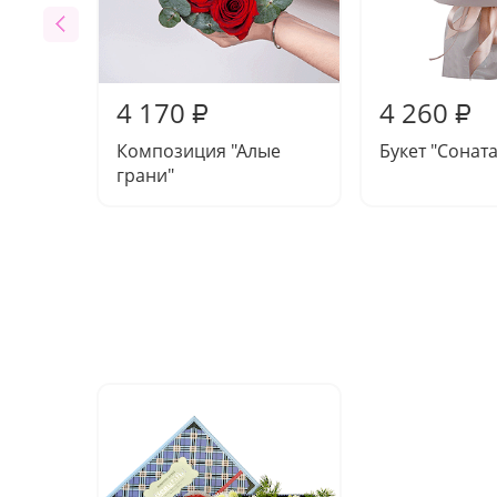
4 170
4 260
₽
₽
Композиция "Алые
Букет "Соната
грани"