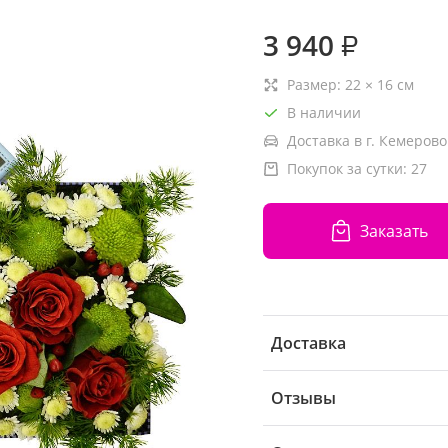
3 940
₽
Размер:
22
×
16
см
В наличии
Доставка в г. Кемерово
Покупок за сутки:
27
Заказать
Доставка
Отзывы