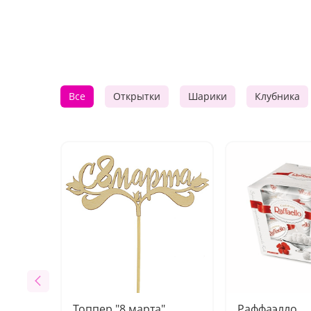
Все
Открытки
Шарики
Клубника
Топпер "8 марта"
Раффаэлло