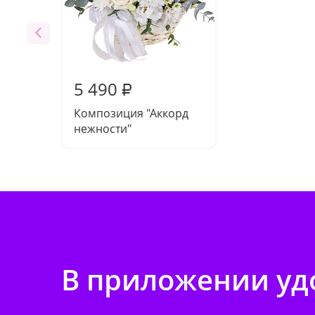
5 490
₽
Композиция "Аккорд
нежности"
В приложении удо