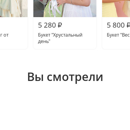
5 280
5 800
₽
г от
Букет "Хрустальный
Букет "Ве
день"
Вы смотрели