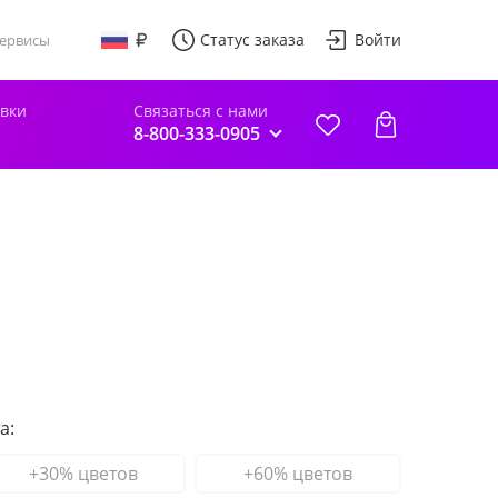
Статус заказа
Войти
ервисы
авки
Связаться с нами
8-800-333-0905
а:
+30% цветов
+60% цветов