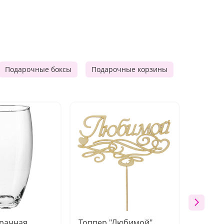
Подарочные боксы
Подарочные корзины
Продукто
зрачная
Топпер "Любимой"
Открыт