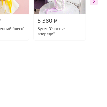
5 380
5 81
₽
₽
сенний блеск"
Букет "Счастье
Букет 
впереди"