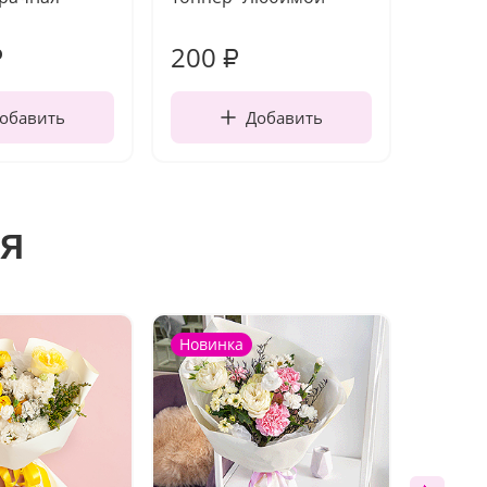
работы
200
240
₽
₽
обавить
Добавить
я
Новинка
Новин