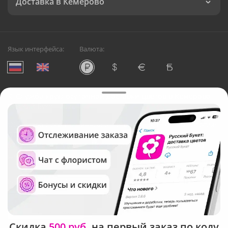
Доставка в Кемерово
Язык интерфейса:
Валюта:
©
Служба круглосуточной доставки цветов в Кемерово
Русский Букет, 2026
Общество с ограниченной ответственностью «Технология»
ОГРН: 1195476081745, ИНН: 5410081997
Юридический адрес: г. Новосибирск, ул. Ипподромская,
д.42, оф. 3
Рейтинг Русского букета
Скидка
500 руб.
на первый заказ по коду