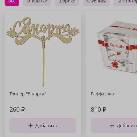
Все
Открытки
Шарики
Клубника
Бенто-то
Топпер "8 марта"
Раффаэлло
260
₽
810
₽
Добавить
Добавит