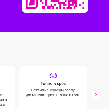
Точно в срок
От
Вежливые курьеры всегда
ния
доставляют цветы точно в срок.
Мы 
ив в
вып
и и