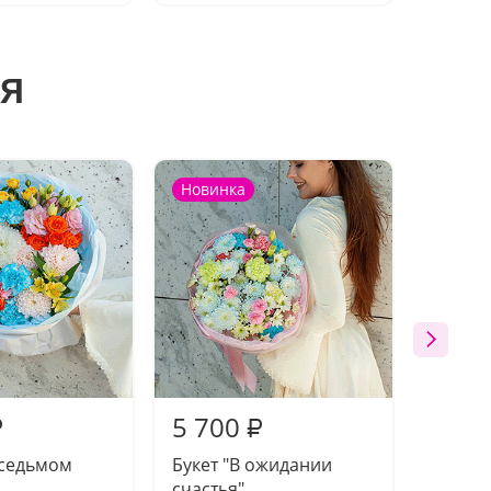
я
Новинка
Новин
5 700
5 80
₽
₽
 седьмом
Букет "В ожидании
Букет 
счастья"