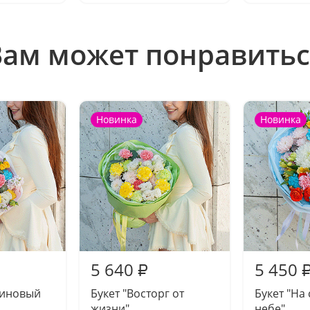
Вам может понравитьс
Новинка
Новинка
5 640
5 450
₽
миновый
Букет "Восторг от
Букет "На
жизни"
небе"