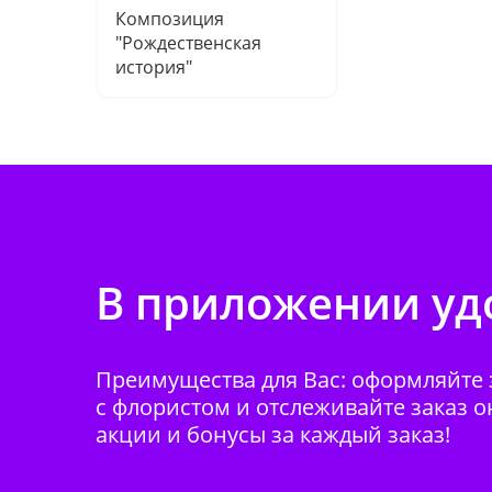
Композиция
"Рождественская
история"
В приложении удо
Преимущества для Вас: оформляйте з
с флористом и отслеживайте заказ о
акции и бонусы за каждый заказ!