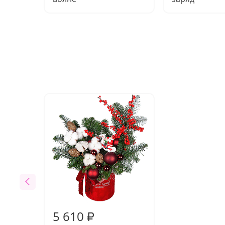
5 610
₽