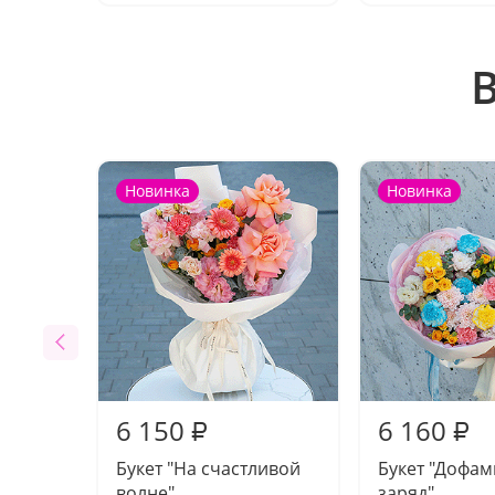
Новинка
Новинка
6 150
6 160
₽
₽
Букет "На счастливой
Букет "Дофа
волне"
заряд"