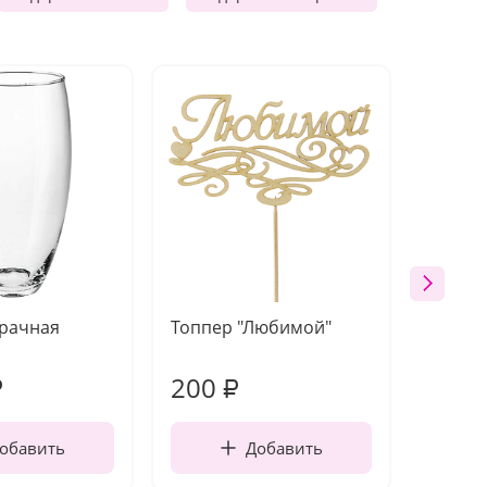
зрачная
Топпер "Любимой"
Открыт
работы
200
240
₽
₽
обавить
Добавить