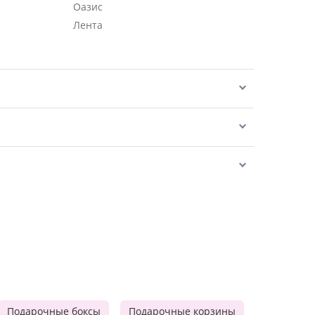
Оазис
Лента
Подарочные боксы
Подарочные корзины
Продукто