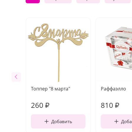
Топпер "8 марта"
Раффаэлло
260
810
₽
₽
Добавить
Доба