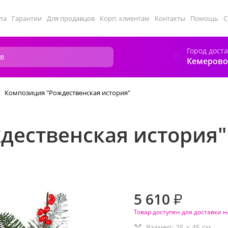
та
Гарантии
Для продавцов
Корп. клиентам
Контакты
Помощь
С
Город дост
Кемерово
Композиция "Рождественская история"
дественская история"
5 610
₽
Товар доступен для доставки н
Размер:
25
×
45
см